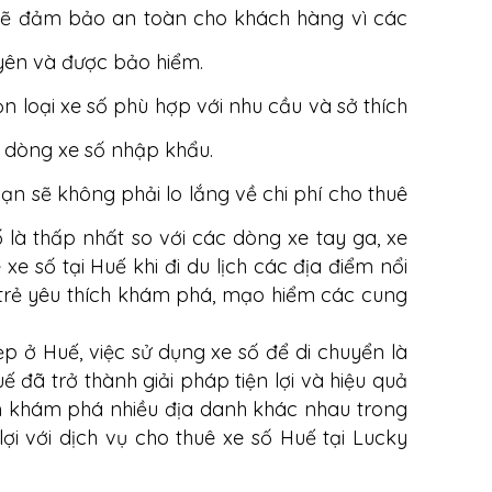
n sẽ đảm bảo an toàn cho khách hàng vì các
uyên và được bảo hiểm.
ọn loại xe số phù hợp với nhu cầu và sở thích
 dòng xe số nhập khẩu.
bạn sẽ không phải lo lắng về chi phí cho thuê
ố là thấp nhất so với các dòng xe tay ga, xe
xe số tại Huế khi đi du lịch các địa điểm nổi
ạn trẻ yêu thích khám phá, mạo hiểm các cung
 ở Huế, việc sử dụng xe số để di chuyển là
Huế đã trở thành giải pháp tiện lợi và hiệu quả
m khám phá nhiều địa danh khác nhau trong
ợi với dịch vụ cho thuê xe số Huế tại Lucky