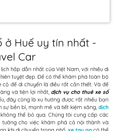
 ở Huế uy tín nhất -
vel Car
ịch hấp dẫn nhất của Việt Nam, với nhiều di
 nhiên tuyệt đẹp. Để có thể khám phá toàn bộ
 cộ để di chuyển là điều rất cần thiết. Và để
àng và tiện lợi nhất,
dịch vụ cho thuê xe số
ếu, đây cũng là xu hướng được rất nhiều bạn
ch sự bền bỉ, mạnh mẽ và tiết kiệm xăng,
dịch
 không thể bỏ qua. Chúng tôi cung cấp các
ý tưởng cho việc khám phá cả nội thành và
hơn khi di chuyển trong phố,
xe tay ga
có thể