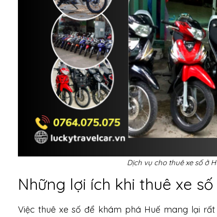
Dịch vụ cho thuê xe số ở H
Những lợi ích khi thuê xe số
Việc thuê xe số để khám phá Huế mang lại rất n