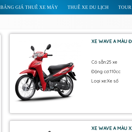
BẢNG GIÁ THUÊ XE MÁY
THUÊ XE DU LỊCH
TOUR
XE WAVE A MÀU Đ
Có sẵn:
25 xe
Động cơ:
110cc
Loại xe:
Xe số
XE WAVE A MÀU X