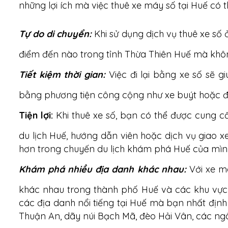
những lợi ích mà việc thuê xe máy số tại Huế có 
Tự do di chuyển
:
Khi sử dụng dịch vụ thuê xe số 
điểm đến nào trong tỉnh Thừa Thiên Huế mà không 
Tiết kiệm thời gian
:
Việc đi lại bằng xe số sẽ gi
bằng phương tiện công cộng như xe buýt hoặc đi
Tiện lợi
:
Khi thuê xe số, bạn có thể được cung c
du lịch Huế, hướng dẫn viên hoặc dịch vụ giao xe
hơn trong chuyến du lịch khám phá Huế của mìn
Khám phá nhiều địa danh khác nhau
:
Với xe m
khác nhau trong thành phố Huế và các khu vực l
các địa danh nổi tiếng tại Huế mà bạn nhất địn
Thuận An, dãy núi Bạch Mã, đèo Hải Vân, các ngôi 