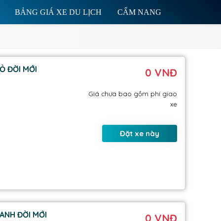
BẢNG GIÁ XE DU LỊCH
CẨM NANG
Ỏ ĐỜI MỚI
0 VNĐ
Giá chưa bao gồm phí giao
xe
Đặt xe này
ANH ĐỜI MỚI
0 VNĐ