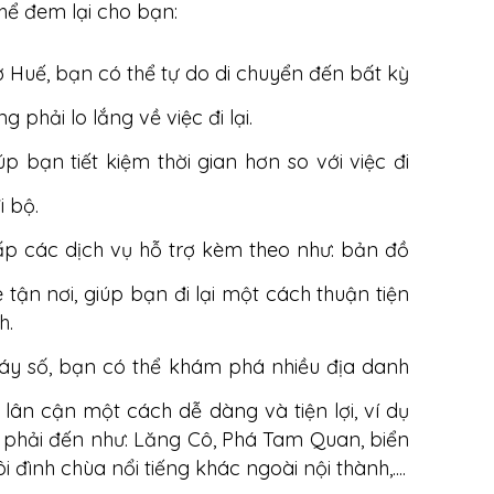
thể đem lại cho bạn:
ở Huế, bạn có thể tự do di chuyển đến bất kỳ
phải lo lắng về việc đi lại.
úp bạn tiết kiệm thời gian hơn so với việc đi
 bộ.
ấp các dịch vụ hỗ trợ kèm theo như: bản đồ
 tận nơi, giúp bạn đi lại một cách thuận tiện
h.
áy số, bạn có thể khám phá nhiều địa danh
ân cận một cách dễ dàng và tiện lợi, ví dụ
h phải đến như: Lăng Cô, Phá Tam Quan, biển
đình chùa nổi tiếng khác ngoài nội thành,....