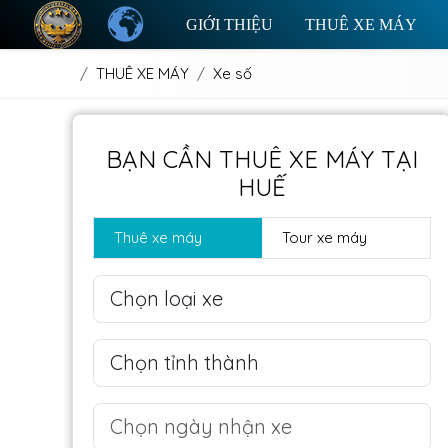
GIỚI THIỆU
THUÊ XE MÁY
THUÊ XE MÁY
Xe số
BẠN CẦN THUÊ XE MÁY TẠI
HUẾ
Thuê xe máy
Tour xe máy