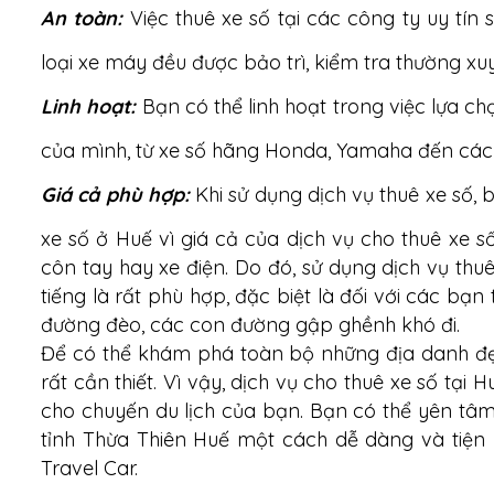
An toàn
:
Việc thuê xe số tại các công ty uy tí
loại xe máy đều được bảo trì, kiểm tra thường x
Linh hoạt
:
Bạn có thể linh hoạt trong việc lựa ch
của mình, từ xe số hãng Honda, Yamaha đến các
Giá cả phù hợp
:
Khi sử dụng dịch vụ thuê xe số, 
xe số ở Huế vì giá cả của dịch vụ cho thuê xe s
côn tay hay xe điện. Do đó, sử dụng dịch vụ thuê 
tiếng là rất phù hợp, đặc biệt là đối với các b
đường đèo, các con đường gập ghềnh khó đi.
Để có thể khám phá toàn bộ những địa danh đẹp
rất cần thiết. Vì vậy, dịch vụ cho thuê xe số tại 
cho chuyến du lịch của bạn. Bạn có thể yên tâ
tỉnh Thừa Thiên Huế một cách dễ dàng và tiện l
Travel Car.