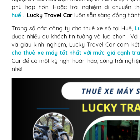
phù hợp hơn. Hoặc trải nghiệm di chuyển th
huế
.
Lucky Travel Car
luôn sẵn sàng đồng hành
Trong số các công ty cho thuê xe số tại Huế,
L
được nhiều du khách tin tưởng và lựa chọn . Với
và giàu kinh nghiệm, Lucky Travel Car cam 
cho thuê xe máy tốt nhất với mức giá cạnh tr
Car để có một kỳ nghỉ hoàn hảo, cùng trải nghiệm
nhé!