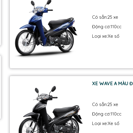
Có sẵn:
25 xe
Động cơ:
110cc
Loại xe:
Xe số
XE WAVE A MÀU Đ
Có sẵn:
25 xe
Động cơ:
110cc
Loại xe:
Xe số