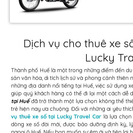
Dịch vụ cho thuê xe số
Lucky Tra
Thành phố Huế là một trong những điểm đến du l
sản văn hóa, di tích lịch sử và phong cảnh thiên
những địa danh nổi tiếng tại Huế, việc sử dụng xe
giúp quý khách hàng có thể đi lại một cách dễ d
tại Huế
đã trở thành một lựa chọn không thể thi
trẻ hiện nay ưa chuộng. Đối với những ai yêu thí
vụ thuê xe số tại Lucky Travel Car
là lựa chọn
dòng xe số đời mới, được bảo dưỡng định kỳ, l
ngoại ô Huế. Nếu bạn muốn sự êm ái và tiện lợi 