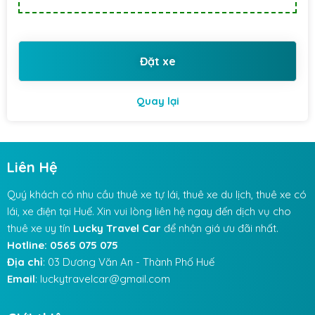
Đặt xe
Quay lại
Liên Hệ
Quý khách có nhu cầu thuê xe tự lái, thuê xe du lịch, thuê xe có
lái, xe điện tại Huế. Xin vui lòng liên hệ ngay đến dịch vụ cho
thuê xe uy tín
Lucky Travel Car
để nhận giá ưu đãi nhất.
Hotline: 0565 075 075
Địa chỉ
: 03 Dương Văn An - Thành Phố Huế
Email
: luckytravelcar@gmail.com