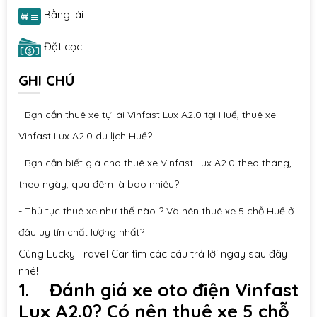
Bằng lái
Đặt cọc
GHI CHÚ
- Bạn cần thuê xe tự lái Vinfast Lux A2.0 tại Huế, thuê xe
Vinfast Lux A2.0 du lịch Huế?
- Bạn cần biết giá cho thuê xe Vinfast Lux A2.0 theo tháng,
theo ngày, qua đêm là bao nhiêu?
- Thủ tục thuê xe như thế nào ? Và nên thuê xe 5 chỗ Huế ở
đâu uy tín chất lượng nhất?
Cùng
Lucky Travel Car
tìm các câu trả lời ngay sau đây
nhé!
1. Đánh giá xe oto điện Vinfast
Lux A2.0? Có nên thuê xe 5 chỗ