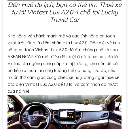
Đến Huế du lịch, bạn có thể tìm Thuê xe
tự lái Vinfast Lux A2.0 4 chỗ tại Lucky
Travel Car
Khả năng vận hành mạnh mẽ và các tính năng an toàn
vượt trội cũng là điểm nhấn của Lux A2.0. Đặc biệt về tính
năng an toàn VinFast Lux A2.0 đã đạt chứng nhận 5 sao
ASEAN NCAP. Có một điều đặc biệt ở dòng xe này, đó là
Vinfast đã ngừng cung cấp ra thị trường, cho nên dù có
bỏ tiền ra mua thì cũng không thể có hàng. Do đó, nếu
muốn thử cảm giác cùng chiếc xe này, đừng ngại
thuê xe
oto điện Vinfast Lux A2.0
để tự lái và cảm nhận độ mượt
của nó nhé.