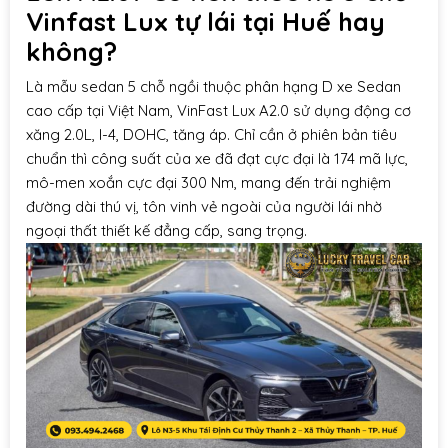
Vinfast Lux tự lái tại Huế hay
không?
Là mẫu sedan 5 chỗ ngồi thuộc phân hạng D xe Sedan
cao cấp tại Việt Nam, VinFast Lux A2.0 sử dụng động cơ
xăng 2.0L, I-4, DOHC, tăng áp. Chỉ cần ở phiên bản tiêu
chuẩn thì công suất của xe đã đạt cực đại là 174 mã lực,
mô-men xoắn cực đại 300 Nm, mang đến trải nghiệm
đường dài thú vị, tôn vinh vẻ ngoài của người lái nhờ
ngoại thất thiết kế đẳng cấp, sang trọng.